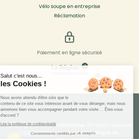
Vélo soupe en entreprise
Réclamation
Paiement en ligne sécurisé
Salut c'est nous...
les Cookies !
Nous avons attendu d'être sûrs que le
contenu de ce site vous intéresse avant de vous déranger, mais nous
aimerions bien vous accompagner pendant votre visite ... Êtes-vous
d'accord ?
Copyright © 2024 I
WebFeather
All rights reserved
Lire la politique de confidentialité
I
CGDV
I
Mentions légales
I
Politique de
designer site originaux
Consentements certifiés par