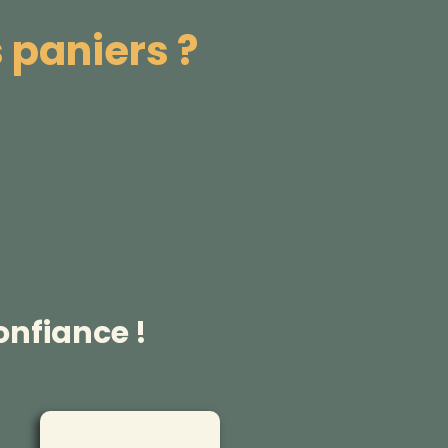
 paniers ?
onfiance !